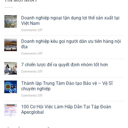
TIN MỚI NHẤT
Doanh nghiệp ngoại tận dụng lợi thế sản xuất tại
Việt Nam
on
Comments Off
Doanh
nghiệp
Doanh nghiệp kêu gọi người dân ưu tiên hàng nội
ngoại
địa
tận
on
Comments Off
dụng
Doanh
lợi
nghiệp
7 chiến lược để ra quyết định nhóm tốt hơn
thế
kêu
sản
on
Comments Off
gọi
xuất
7
người
tại
chiến
Thành lập Trung Tâm Đào tạo Bảo vệ – Vệ Sĩ
dân
Việt
lược
ưu
chuyên nghiệp
Nam
để
tiên
on
Comments Off
ra
hàng
Thành
quyết
nội
lập
định
100 Cơ Hội Việc Làm Hấp Dẫn Tại Tập Đoàn
địa
Trung
nhóm
Apecglobal
Tâm
tốt
Đào
hơn
tạo