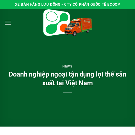
Skip
XE BÁN HÀNG LƯU ĐỘNG - CTY CỔ PHẦN QUÔC TẾ ECOOP
to
content
NEWS
Doanh nghiệp ngoại tận dụng lợi thế sản
xuất tại Việt Nam